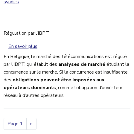
syndics
.
Régulation par l’IBPT
sur Régulation par l’IBPT
En savoir plus
En Belgique, le marché des télécommunications est régulé
par l’IBPT, qui établit des
analyses de marché
étudiant la
concurrence sur le marché. Si la concurrence est insuffisante,
des
obligations peuvent être imposées aux
opérateurs dominants
, comme l’obligation d’ouvrir leur
réseau à d’autres opérateurs.
Pagination
Page suivante
Page 1
››