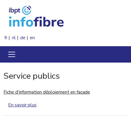
Aller au contenu principal
fr
nl
de
en
Service publics
Fiche d'information déploiement en façade
sur Fiche d'information déploiement en façade
En savoir plus