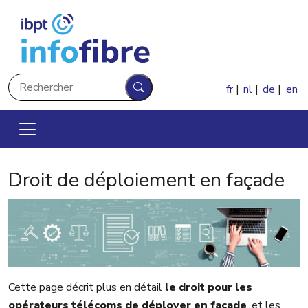
Aller au contenu principal
Rechercher
fr
nl
de
en
Rechercher
Droit de déploiement en façade
Cette page décrit plus en détail
le droit pour les
opérateurs télécoms de déployer en façade
, et les