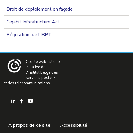
Droit de déploiement en façade
Gigabit Infrastructure Act
Régulation par l’IBPT
Ce site web est une
initiative de
l'Institut belge des
services postaux
et des télécommunications
Pied de page
A propos de ce site
Accessibilité