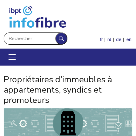
Aller au contenu principal
Rechercher
fr
nl
de
en
Rechercher
Propriétaires d’immeubles à
appartements, syndics et
promoteurs