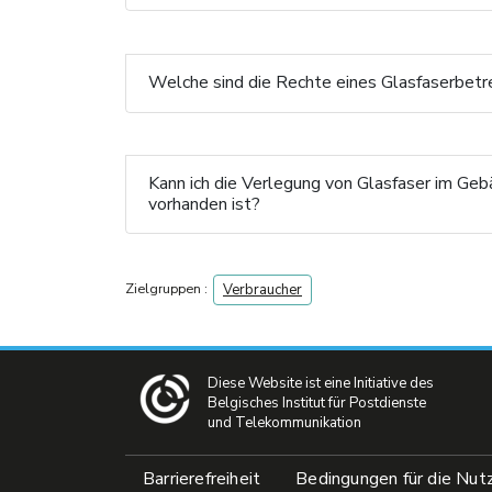
Welche sind die Rechte eines Glasfaserbetr
Kann ich die Verlegung von Glasfaser im Ge
vorhanden ist?
Zielgruppen :
Verbraucher
Diese Website ist eine Initiative des
Belgisches Institut für Postdienste
und Telekommunikation
Pied de page
Barrierefreiheit
Bedingungen für die Nut