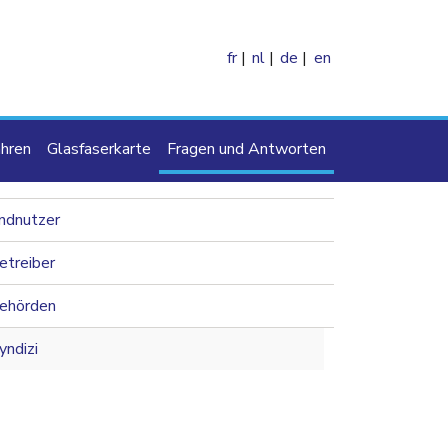
fr
nl
de
en
e
hren
Glasfaserkarte
Fragen und Antworten
navigation 2nd level
ndnutzer
etreiber
ehörden
yndizi