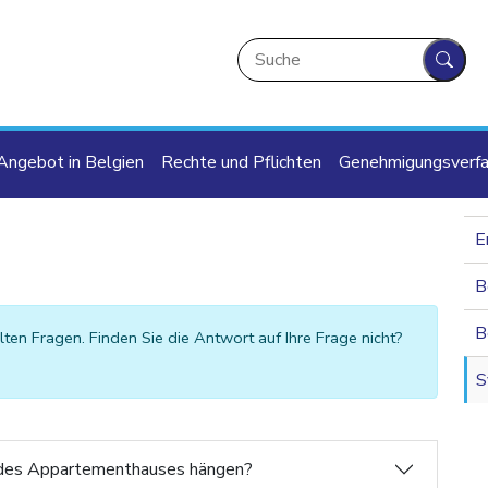
Suche
Such
ion
Angebot in Belgien
Rechte und Pflichten
Genehmigungsverfa
E
B
B
lten Fragen. Finden Sie die Antwort auf Ihre Frage nicht?
S
de des Appartementhauses hängen?