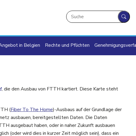
Suche
Such
ion
Angebot in Belgien
Rechte und Pflichten
Genehmigungsverfa
, die den Ausbau von FTTH kartiert. Diese Karte steht
TTH (
Fiber To The Home
)-Ausbaus auf der Grundlage der
ernetz ausbauen, bereitgestellten Daten. Die Daten
 FTTH ausgebaut haben, oder in naher Zukunft ausbauen
ich (oder wird dies in kurzer Zeit möglich sein), dass ein